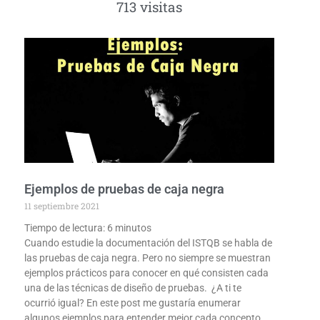
713 visitas
Ejemplos de pruebas de caja negra
11 septiembre 2021
Tiempo de lectura:
6
minutos
Cuando estudie la documentación del ISTQB se habla de
las pruebas de caja negra. Pero no siempre se muestran
ejemplos prácticos para conocer en qué consisten cada
una de las técnicas de diseño de pruebas. ¿A ti te
ocurrió igual? En este post me gustaría enumerar
algunos ejemplos para entender mejor cada concepto.