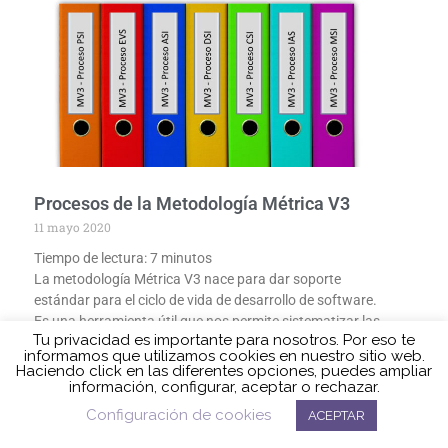
Procesos de la Metodología Métrica V3
11 mayo 2020
Tiempo de lectura:
7
minutos
La metodología Métrica V3 nace para dar soporte
estándar para el ciclo de vida de desarrollo de software.
Es una herramienta útil que nos permite sistematizar las
actividades a realizar y los productos a elaborar,
independientemente del método de gestión de proyectos
que tenga nuestra empresa u organización. Métrica V3
está formada por un conjunto de procesos, interfaces,
técnicas y
Política de cookies