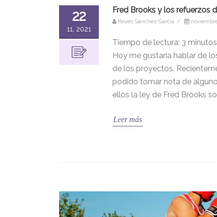
Fred Brooks y los refuerzos d
22
Reyes Sánchez García
/
noviembre
11, 2021
Tiempo de lectura:
3
minutos
Hoy me gustaría hablar de los
de los proyectos. Recienteme
podido tomar nota de algunos
ellos la ley de Fred Brooks so
Leer más