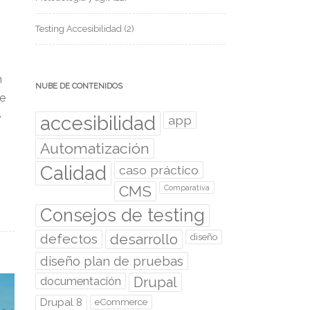
Testing Accesibilidad
(2)
n
NUBE DE CONTENIDOS
he
e
accesibilidad
app
Automatización
Calidad
caso práctico
CMS
Comparativa
Consejos de testing
desarrollo
defectos
diseño
diseño plan de pruebas
documentación
Drupal
Drupal 8
eCommerce