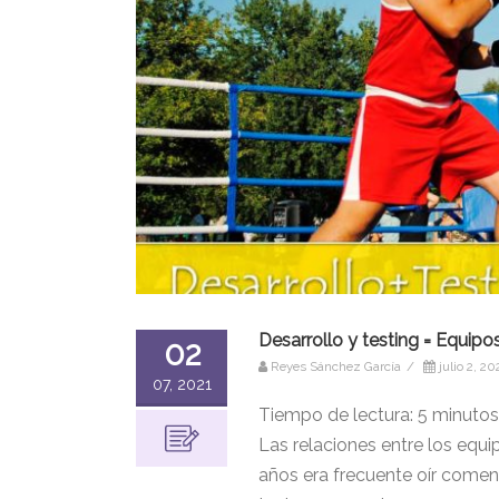
Desarrollo y testing = Equipo
02
Reyes Sánchez García
/
julio 2, 20
07, 2021
Tiempo de lectura:
5
minutos
Las relaciones entre los equi
años era frecuente oír coment