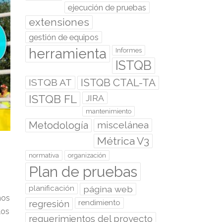
ejecución de pruebas
extensiones
gestión de equipos
herramienta
Informes
ISTQB
ISTQB CTAL-TA
ISTQB AT
ISTQB FL
JIRA
mantenimiento
Metodología
miscelánea
Métrica V3
normativa
organización
Plan de pruebas
planificación
página web
nos
regresión
rendimiento
los
requerimientos del proyecto