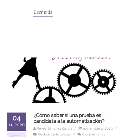
Leer más
¿Cómo saber si una prueba es
04
candidata a la automatización?
11, 2020
Reyes Sánchez García
/
noviembre 4, 2020
/
Gestión de la calidad
/
0 comentarios