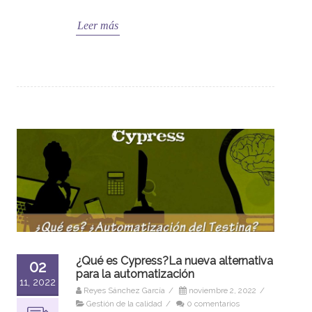
Leer más
¿Qué es Cypress?La nueva alternativa
02
para la automatización
11, 2022
Reyes Sánchez García
/
noviembre 2, 2022
/
Gestión de la calidad
/
0 comentarios