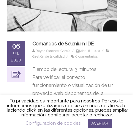
Comandos de Selenium IDE
06
Reyes Sánchez García
/
abril 6, 2020
/
04,
Gestión de la calidad
/
0 comentarios
2020
Tiempo de lectura:
3
minutos
Para verificar el correcto
funcionamiento o visualización de un
proyecto web disponemos de la
herramienta Selenium IDE, como
hablamos en la entrada «Selenium
Tu privacidad es importante para nosotros. Por eso te
informamos que utilizamos cookies en nuestro sitio web.
IDE y la gestión de la calidad«. Hoy
Haciendo click en las diferentes opciones, puedes ampliar
vamos a hablar de los comandos de
información, configurar, aceptar o rechazar.
Política de cookies