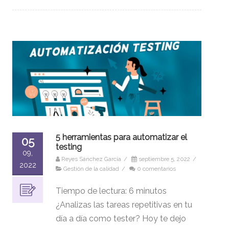
5 herramientas para automatizar el
05
testing
09,
Reyes Sánchez García
/
septiembre 5, 2022
/
2022
Gestión de la calidad
/
0 comentarios
Tiempo de lectura:
6
minutos
¿Analizas las tareas repetitivas en tu
día a día como tester? Hoy te dejo