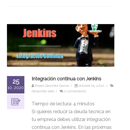
Integración continua con Jenkins
25
Reyes Sánchez García
/
octubre 25, 2020
/
10, 2020
Desarrollo web
/
0 comentarios
Tiempo de lectura:
4
minutos
Si quieres reducir la deuda técnica en
tu empresa debes utilizar integración
continua con Jenkins. En las próximas