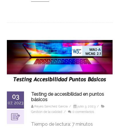
Testing de accesibilidad en puntos
03
básicos
07, 2023
Reyes Sánchez García
/
julio 3, 2023
/
Gestión de la calidad
/
0 comentarios
Tiempo de lectura:
7
minutos