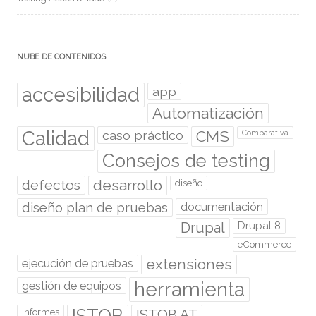
NUBE DE CONTENIDOS
accesibilidad
app
Automatización
Calidad
caso práctico
CMS
Comparativa
Consejos de testing
desarrollo
defectos
diseño
diseño plan de pruebas
documentación
Drupal
Drupal 8
eCommerce
extensiones
ejecución de pruebas
herramienta
gestión de equipos
ISTQB
ISTQB AT
Informes