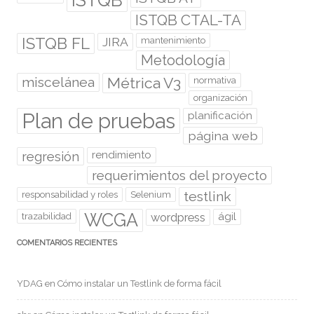
ISTQB CTAL-TA
ISTQB FL
JIRA
mantenimiento
Metodología
miscelánea
Métrica V3
normativa
organización
Plan de pruebas
planificación
página web
regresión
rendimiento
requerimientos del proyecto
testlink
responsabilidad y roles
Selenium
WCGA
wordpress
ágil
trazabilidad
COMENTARIOS RECIENTES
YDAG
en
Cómo instalar un Testlink de forma fácil