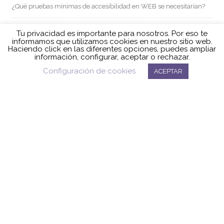
¿Qué pruebas mínimas de accesibilidad en WEB se necesitarían?
Técnica de prueba basada en defectos
Tu privacidad es importante para nosotros. Por eso te
informamos que utilizamos cookies en nuestro sitio web.
Haciendo click en las diferentes opciones, puedes ampliar
información, configurar, aceptar o rechazar.
Configuración de cookies
ARCHIVOS
ACEPTAR
mayo 2026
marzo 2026
diciembre 2024
junio 2024
mayo 2024
abril 2024