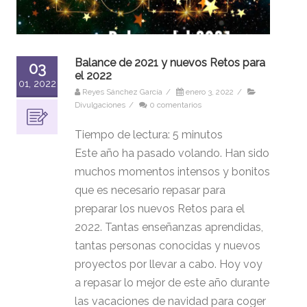
Balance de 2021 y nuevos Retos para
03
el 2022
01, 2022
Reyes Sánchez García
/
enero 3, 2022
/
Divulgaciones
/
0 comentarios
Tiempo de lectura:
5
minutos
Este año ha pasado volando. Han sido
muchos momentos intensos y bonitos
que es necesario repasar para
preparar los nuevos Retos para el
2022. Tantas enseñanzas aprendidas,
tantas personas conocidas y nuevos
proyectos por llevar a cabo. Hoy voy
a repasar lo mejor de este año durante
las vacaciones de navidad para coger