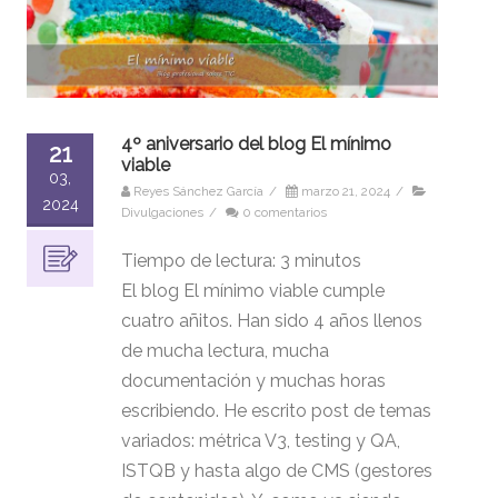
4º aniversario del blog El mínimo
21
viable
03,
Reyes Sánchez García
/
marzo 21, 2024
/
2024
Divulgaciones
/
0 comentarios
Tiempo de lectura:
3
minutos
El blog El mínimo viable cumple
cuatro añitos. Han sido 4 años llenos
de mucha lectura, mucha
documentación y muchas horas
escribiendo. He escrito post de temas
variados: métrica V3, testing y QA,
ISTQB y hasta algo de CMS (gestores