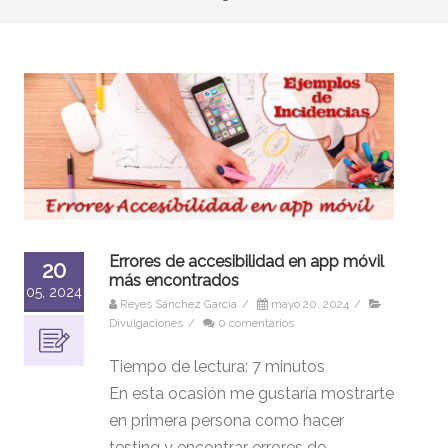
Errores de accesibilidad en app móvil
20
más encontrados
05, 2024
Reyes Sánchez García
/
mayo 20, 2024
/
Divulgaciones
/
0 comentarios
Tiempo de lectura:
7
minutos
En esta ocasión me gustaría mostrarte
en primera persona como hacer
testing y encontrar errores de