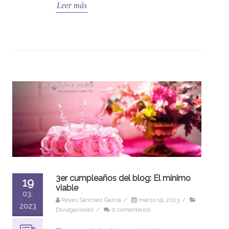
Leer más
3er cumpleaños del blog: El mínimo
19
viable
03,
Reyes Sánchez García
/
marzo 19, 2023
/
2023
Divulgaciones
/
0 comentarios