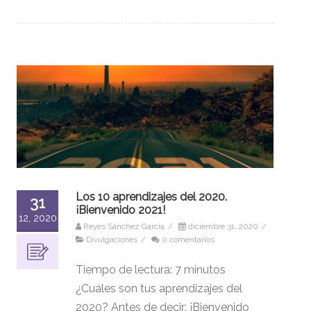
Los 10 aprendizajes del 2020.
31
¡Bienvenido 2021!
12, 2020
Reyes Sánchez García
/
diciembre 31, 2020
/
Divulgaciones
/
0 comentarios
Tiempo de lectura:
7
minutos
¿Cuáles son tus aprendizajes del
2020? Antes de decir: ¡Bienvenido