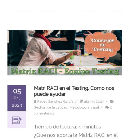
Matri RACI en el Testing. Como nos
05
puede ayudar
04,
Reyes Sánchez García
/
abril 5, 2023
/
2023
Gestión de la calidad
,
Metodología y ágil
/
0
comentarios
Tiempo de lectura:
4
minutos
¿Qué nos aporta la Matriz RACI en el