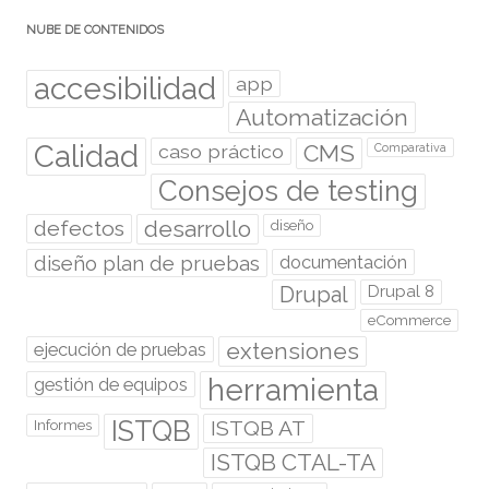
NUBE DE CONTENIDOS
accesibilidad
app
Automatización
Calidad
caso práctico
CMS
Comparativa
Consejos de testing
desarrollo
defectos
diseño
diseño plan de pruebas
documentación
Drupal
Drupal 8
eCommerce
extensiones
ejecución de pruebas
herramienta
gestión de equipos
ISTQB
ISTQB AT
Informes
ISTQB CTAL-TA