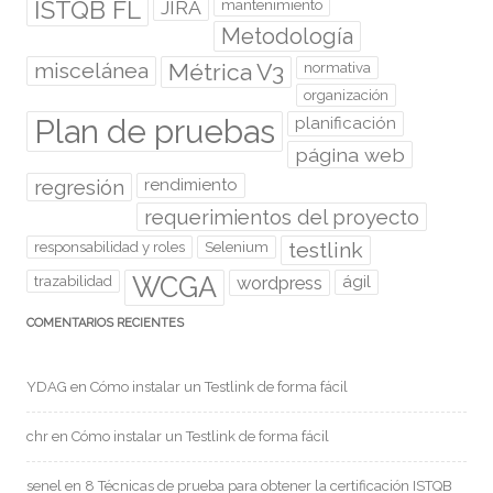
ISTQB FL
JIRA
mantenimiento
Metodología
miscelánea
Métrica V3
normativa
organización
Plan de pruebas
planificación
página web
regresión
rendimiento
requerimientos del proyecto
testlink
responsabilidad y roles
Selenium
WCGA
wordpress
ágil
trazabilidad
COMENTARIOS RECIENTES
YDAG
en
Cómo instalar un Testlink de forma fácil
chr
en
Cómo instalar un Testlink de forma fácil
senel
en
8 Técnicas de prueba para obtener la certificación ISTQB