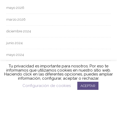
mayo 2026
marzo 2026
diciembre 2024
junio 2024
mayo 2024
Tu privacidad es importante para nosotros. Por eso te
abril 2024
informamos que utilizamos cookies en nuestro sitio web.
Haciendo click en las diferentes opciones, puedes ampliar
información, configurar, aceptar o rechazar.
marzo 2024
Configuración de cookies
ACEPTAR
febrero 2024
enero 2024
diciembre 2023