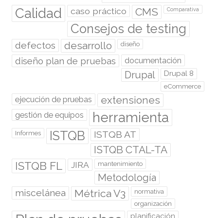
Calidad
caso práctico
CMS
Comparativa
Consejos de testing
desarrollo
defectos
diseño
diseño plan de pruebas
documentación
Drupal
Drupal 8
eCommerce
extensiones
ejecución de pruebas
herramienta
gestión de equipos
ISTQB
ISTQB AT
Informes
ISTQB CTAL-TA
ISTQB FL
JIRA
mantenimiento
Metodología
miscelánea
Métrica V3
normativa
organización
planificación