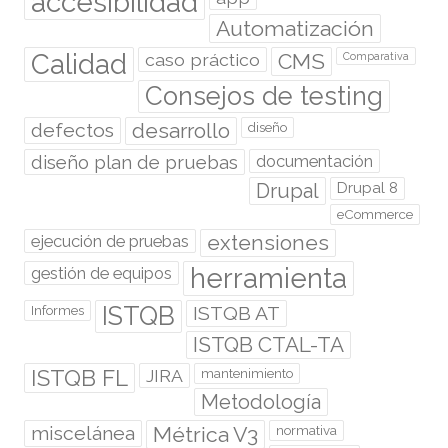
accesibilidad
Automatización
Calidad
caso práctico
CMS
Comparativa
Consejos de testing
desarrollo
defectos
diseño
diseño plan de pruebas
documentación
Drupal
Drupal 8
eCommerce
extensiones
ejecución de pruebas
herramienta
gestión de equipos
ISTQB
ISTQB AT
Informes
ISTQB CTAL-TA
ISTQB FL
JIRA
mantenimiento
Metodología
miscelánea
Métrica V3
normativa