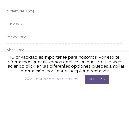
diciembre 2024
junio 2024
mayo 2024
abril 2024
Tu privacidad es importante para nosotros. Por eso te
informamos que utilizamos cookies en nuestro sitio web.
marzo 2024
Haciendo click en las diferentes opciones, puedes ampliar
información, configurar, aceptar o rechazar.
febrero 2024
Configuración de cookies
ACEPTAR
enero 2024
diciembre 2023
noviembre 2023
octubre 2023