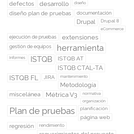
desarrollo
defectos
diseño
diseño plan de pruebas
documentación
Drupal
Drupal 8
eCommerce
extensiones
ejecución de pruebas
herramienta
gestión de equipos
ISTQB
ISTQB AT
Informes
ISTQB CTAL-TA
ISTQB FL
JIRA
mantenimiento
Metodología
miscelánea
Métrica V3
normativa
organización
Plan de pruebas
planificación
página web
regresión
rendimiento