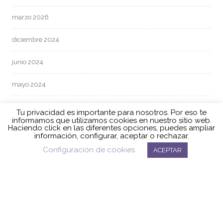
marzo 2026
diciembre 2024
junio 2024
mayo 2024
abril 2024
Tu privacidad es importante para nosotros. Por eso te
informamos que utilizamos cookies en nuestro sitio web.
Haciendo click en las diferentes opciones, puedes ampliar
marzo 2024
información, configurar, aceptar o rechazar.
Configuración de cookies
ACEPTAR
febrero 2024
enero 2024
diciembre 2023
noviembre 2023