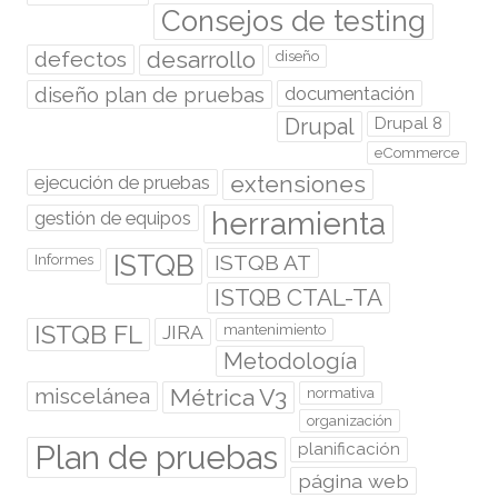
Consejos de testing
desarrollo
defectos
diseño
diseño plan de pruebas
documentación
Drupal
Drupal 8
eCommerce
extensiones
ejecución de pruebas
herramienta
gestión de equipos
ISTQB
ISTQB AT
Informes
ISTQB CTAL-TA
ISTQB FL
JIRA
mantenimiento
Metodología
miscelánea
Métrica V3
normativa
organización
Plan de pruebas
planificación
página web