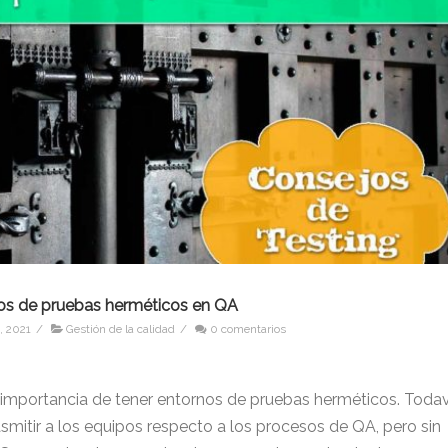
nos de pruebas herméticos en QA
, 2021
/
Gestión de la calidad
/
0 comentarios
s
 importancia de tener entornos de pruebas herméticos. Todav
mitir a los equipos respecto a los procesos de QA, pero sin