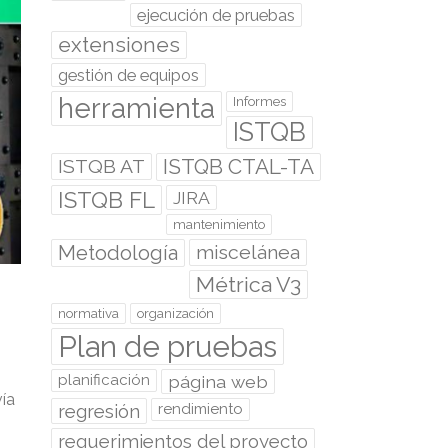
ejecución de pruebas
extensiones
gestión de equipos
herramienta
Informes
ISTQB
ISTQB CTAL-TA
ISTQB AT
ISTQB FL
JIRA
mantenimiento
Metodología
miscelánea
Métrica V3
normativa
organización
Plan de pruebas
planificación
página web
ía
regresión
rendimiento
requerimientos del proyecto