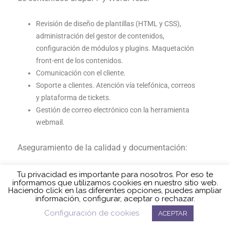
Revisión de diseño de plantillas (HTML y CSS),
administración del gestor de contenidos,
configuración de módulos y plugins. Maquetación
front-ent de los contenidos.
Comunicación con el cliente.
Soporte a clientes. Atención vía telefónica, correos
y plataforma de tickets.
Gestión de correo electrónico con la herramienta
webmail.
Aseguramiento de la calidad y documentación:
Redacción de manuales de usuario.
Tu privacidad es importante para nosotros. Por eso te
informamos que utilizamos cookies en nuestro sitio web.
Redación de planes de pruebas de componentes,
Haciendo click en las diferentes opciones, puedes ampliar
de integración y de aceptación.
información, configurar, aceptar o rechazar.
Ejecución de planes de pruebas.
Configuración de cookies
ACEPTAR
Redacción de memoria de proyecto.