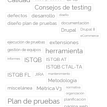
Consejos de testing
desarrollo
defectos
diseño
diseño plan de pruebas
documentación
Drupal
Drupal 8
eCommerce
extensiones
ejecución de pruebas
herramienta
gestión de equipos
ISTQB
ISTQB AT
Informes
ISTQB CTAL-TA
ISTQB FL
JIRA
mantenimiento
Metodología
miscelánea
Métrica V3
normativa
organización
Plan de pruebas
planificación
página web