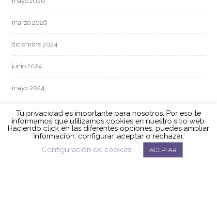
mayo 2026
marzo 2026
diciembre 2024
junio 2024
mayo 2024
abril 2024
Tu privacidad es importante para nosotros. Por eso te
informamos que utilizamos cookies en nuestro sitio web.
Haciendo click en las diferentes opciones, puedes ampliar
marzo 2024
información, configurar, aceptar o rechazar.
Configuración de cookies
ACEPTAR
febrero 2024
enero 2024
diciembre 2023