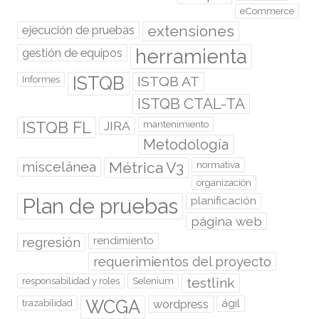
eCommerce
extensiones
ejecución de pruebas
herramienta
gestión de equipos
ISTQB
ISTQB AT
Informes
ISTQB CTAL-TA
ISTQB FL
JIRA
mantenimiento
Metodología
miscelánea
Métrica V3
normativa
organización
Plan de pruebas
planificación
página web
regresión
rendimiento
requerimientos del proyecto
testlink
responsabilidad y roles
Selenium
WCGA
wordpress
ágil
trazabilidad