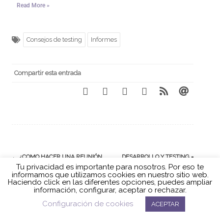
Read More »
Consejos de testing
Informes
Compartir esta entrada
←
¿COMO HACER UNA REUNIÓN
DESARROLLO Y TESTING =
DE RETROSPECTIVA DE 10?
EQUIPOS SINÉRGICOS: + VALOR
PARA TU EMPRESA
→
Tu privacidad es importante para nosotros. Por eso te
informamos que utilizamos cookies en nuestro sitio web.
Haciendo click en las diferentes opciones, puedes ampliar
información, configurar, aceptar o rechazar.
Política de cookies