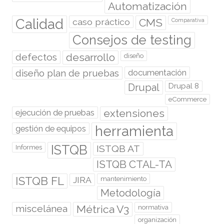
Automatización
Calidad
caso práctico
CMS
Comparativa
Consejos de testing
desarrollo
defectos
diseño
diseño plan de pruebas
documentación
Drupal
Drupal 8
eCommerce
extensiones
ejecución de pruebas
herramienta
gestión de equipos
ISTQB
ISTQB AT
Informes
ISTQB CTAL-TA
ISTQB FL
JIRA
mantenimiento
Metodología
miscelánea
Métrica V3
normativa
organización