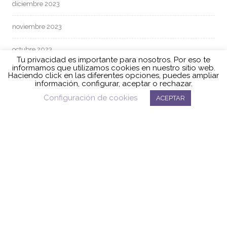
diciembre 2023
noviembre 2023
octubre 2023
Tu privacidad es importante para nosotros. Por eso te
informamos que utilizamos cookies en nuestro sitio web.
septiembre 2023
Haciendo click en las diferentes opciones, puedes ampliar
información, configurar, aceptar o rechazar.
julio 2023
Configuración de cookies
ACEPTAR
junio 2023
mayo 2023
abril 2023
marzo 2023
febrero 2023