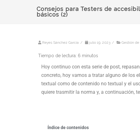
Consejos para Testers de accesibi
básicos (2)
Reyes Sánchez García
/
julio 19, 2023
/
Gestión de 
Tiempo de lectura:
6
minutos
Hoy continuo con esta serie de post, repasan
concreto, hoy vamos a tratar alguno de los 
textual como de contenido no textual y el uso
quiere trasmitir la norma y, a continuación, 
Índice de contenidos