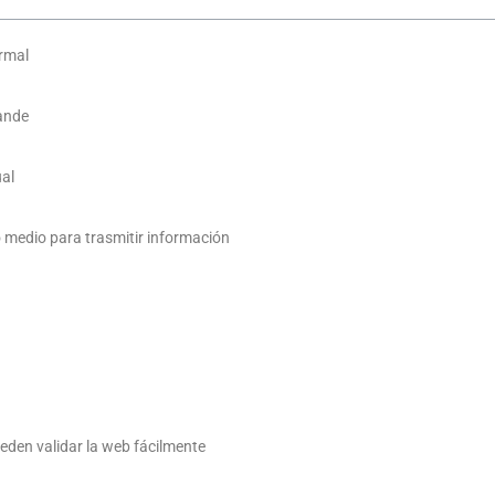
ormal
rande
ual
 medio para trasmitir información
ueden validar la web fácilmente