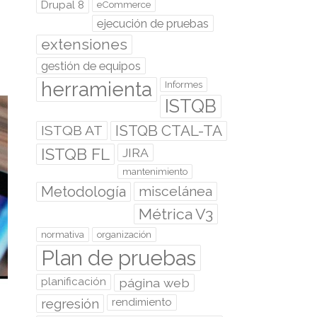
Drupal 8
eCommerce
ejecución de pruebas
extensiones
gestión de equipos
herramienta
Informes
ISTQB
ISTQB CTAL-TA
ISTQB AT
ISTQB FL
JIRA
mantenimiento
Metodología
miscelánea
Métrica V3
normativa
organización
Plan de pruebas
planificación
página web
regresión
rendimiento