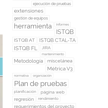
ejecución de pruebas
extensiones
gestión de equipos
herramienta
Informes
ISTQB
ISTQB CTAL-TA
ISTQB AT
ISTQB FL
JIRA
mantenimiento
Metodología
miscelánea
Métrica V3
normativa
organización
Plan de pruebas
planificación
página web
regresión
rendimiento
requerimientos del proyecto