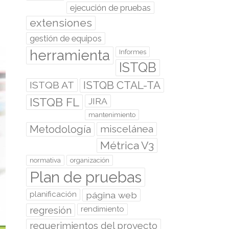
ejecución de pruebas
extensiones
gestión de equipos
herramienta
Informes
ISTQB
ISTQB CTAL-TA
ISTQB AT
ISTQB FL
JIRA
mantenimiento
Metodología
miscelánea
Métrica V3
normativa
organización
Plan de pruebas
planificación
página web
regresión
rendimiento
requerimientos del proyecto