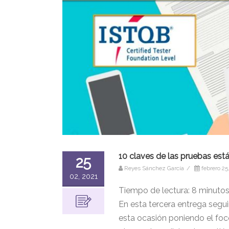
10 claves de las pruebas está
25
Reyes Sánchez García
/
febrero 25
02, 2021
Tiempo de lectura:
8
minuto
En esta tercera entrega segu
esta ocasión poniendo el foc