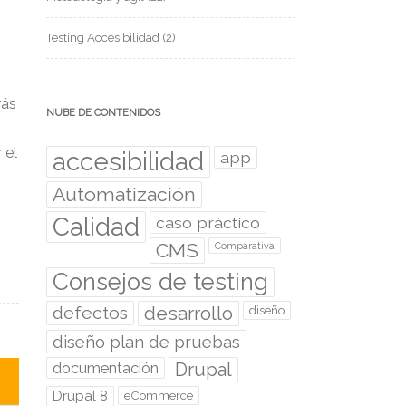
Testing Accesibilidad
(2)
rás
NUBE DE CONTENIDOS
 el
accesibilidad
app
Automatización
Calidad
caso práctico
CMS
Comparativa
Consejos de testing
desarrollo
defectos
diseño
diseño plan de pruebas
documentación
Drupal
Drupal 8
eCommerce