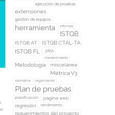
ejecución de pruebas
extensiones
gestión de equipos
herramienta
Informes
ISTQB
ISTQB CTAL-TA
ISTQB AT
ISTQB FL
JIRA
mantenimiento
Metodología
miscelánea
Métrica V3
normativa
organización
Plan de pruebas
planificación
página web
n
regresión
rendimiento
on
requerimientos del proyecto