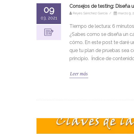
Consejos de testing: Diseña 
09
Reyes Sánchez García
/
marzo 9, 
03, 2021
Tiempo de lectura:
6
minuto
¿Sabes como se diseña un cas
cómo. En este post te daré u
que tu plan de pruebas sea c
principio. Índice de conteni
Leer más