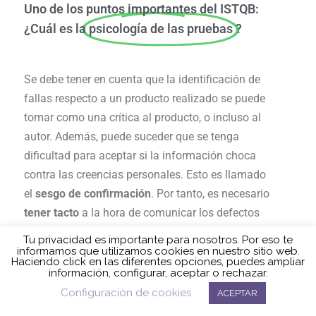
Uno de los puntos importantes del ISTQB:
¿Cuál es la
psicología de las pruebas
?
Se debe tener en cuenta que la identificación de
fallas respecto a un producto realizado se puede
tomar como una crítica al producto, o incluso al
autor. Además, puede suceder que se tenga
dificultad para aceptar si la información choca
contra las creencias personales. Esto es llamado
el
sesgo de confirmación
. Por tanto, es necesario
tener tacto
a la hora de comunicar los defectos
al equipo de desarrollo.
Tu privacidad es importante para nosotros. Por eso te
Por otro lado se debe tener en cuenta el enfoque
informamos que utilizamos cookies en nuestro sitio web.
Haciendo click en las diferentes opciones, puedes ampliar
de los diferentes perfiles del equipo. En primer
información, configurar, aceptar o rechazar.
lugar, la aproximación del programador al objeto
Política de cookies
Configuración de cookies
ACEPTAR