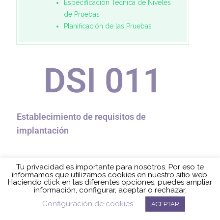
Especificación Técnica de Niveles
de Pruebas
Planificación de las Pruebas
DSI 0
11
Establecimiento de requisitos de
implantación
Esta tarea se divide en dos partes: la
especificación de los requisitos de
Documentación de Usuario y la especificación de
Tu privacidad es importante para nosotros. Por eso te
Requisitos de Implantación. En ambas, se tiene
informamos que utilizamos cookies en nuestro sitio web.
Política de cookies
como objetivo el
completar el catálogo de
Haciendo click en las diferentes opciones, puedes ampliar