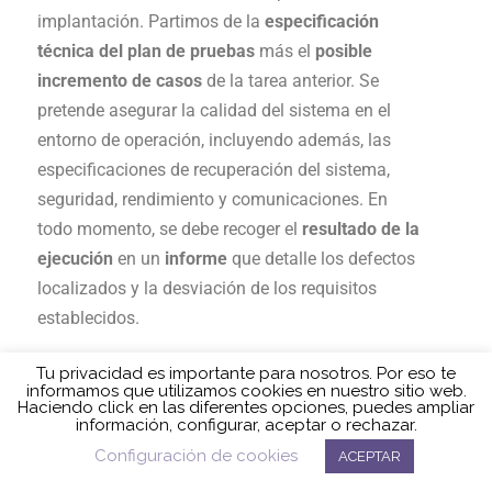
implantación. Partimos de la
especificación
técnica del plan de pruebas
más el
posible
incremento de casos
de la tarea anterior. Se
pretende asegurar la calidad del sistema en el
entorno de operación, incluyendo además, las
especificaciones de recuperación del sistema,
seguridad, rendimiento y comunicaciones. En
todo momento, se debe recoger el
resultado de la
ejecución
en un
informe
que detalle los defectos
localizados y la desviación de los requisitos
establecidos.
Finalmente, se debe evaluar el resultado de esas
pruebas de implantación, para ello:
Tu privacidad es importante para nosotros. Por eso te
informamos que utilizamos cookies en nuestro sitio web.
Haciendo click en las diferentes opciones, puedes ampliar
Política de cookies
Comparemos los resultados obtenidos frente a los
información, configurar, aceptar o rechazar.