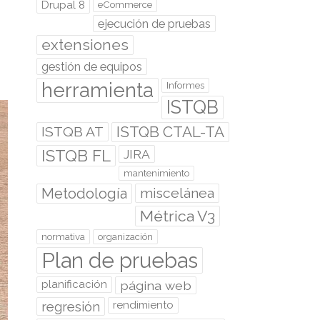
Drupal 8
eCommerce
ejecución de pruebas
extensiones
gestión de equipos
herramienta
Informes
ISTQB
ISTQB CTAL-TA
ISTQB AT
ISTQB FL
JIRA
mantenimiento
Metodología
miscelánea
Métrica V3
normativa
organización
Plan de pruebas
planificación
página web
regresión
rendimiento