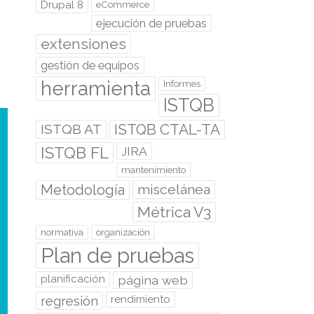
Drupal 8
eCommerce
ejecución de pruebas
extensiones
gestión de equipos
herramienta
Informes
ISTQB
ISTQB CTAL-TA
ISTQB AT
ISTQB FL
JIRA
mantenimiento
Metodología
miscelánea
Métrica V3
normativa
organización
Plan de pruebas
planificación
página web
regresión
rendimiento