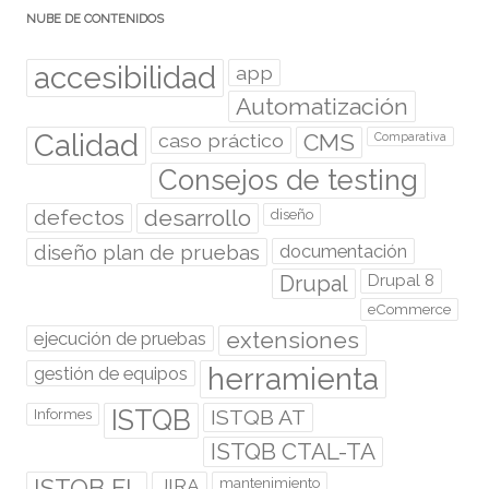
NUBE DE CONTENIDOS
accesibilidad
app
Automatización
Calidad
caso práctico
CMS
Comparativa
Consejos de testing
desarrollo
defectos
diseño
diseño plan de pruebas
documentación
Drupal
Drupal 8
eCommerce
extensiones
ejecución de pruebas
herramienta
gestión de equipos
ISTQB
ISTQB AT
Informes
ISTQB CTAL-TA
ISTQB FL
JIRA
mantenimiento