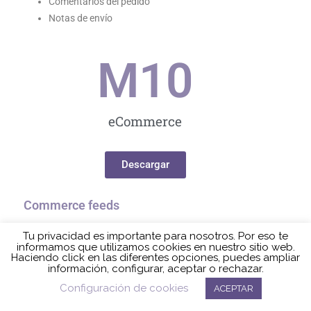
Comentarios del pedido
Notas de envío
M
10
eCommerce
Descargar
Commerce feeds
Con esta funcionalidad se incorpora al
CMS
la
Tu privacidad es importante para nosotros. Por eso te
posibilidad de
importar datos de forma masiva
,
informamos que utilizamos cookies en nuestro sitio web.
Haciendo click en las diferentes opciones, puedes ampliar
ahorrando mucho tiempo manual. A partir de
información, configurar, aceptar o rechazar.
Política de cookies