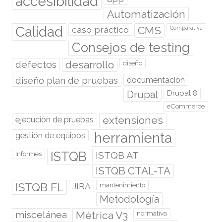
accesibilidad
Automatización
Calidad
caso práctico
CMS
Comparativa
Consejos de testing
desarrollo
defectos
diseño
diseño plan de pruebas
documentación
Drupal
Drupal 8
eCommerce
extensiones
ejecución de pruebas
herramienta
gestión de equipos
ISTQB
ISTQB AT
Informes
ISTQB CTAL-TA
ISTQB FL
JIRA
mantenimiento
Metodología
miscelánea
Métrica V3
normativa